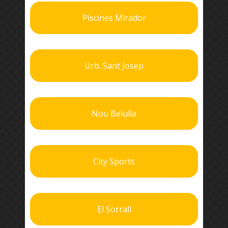
Piscines Mirador
Urb. Sant Josep
Nou Belulla
City Sports
El Sorrall