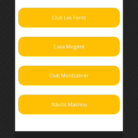
Club Les Fonts
Casa Mogent
Club Montcabrer
Nàutic Masnou