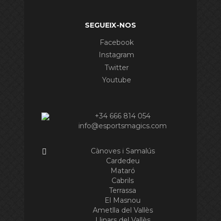
SEGUEIX-NOS
Facebook
Instagram
Twitter
Youtube
+34 666 814 054
info@esportsmagics.com
Cànoves i Samalús
Cardedeu
Mataró
Cabrils
Terrassa
El Masnou
Ametlla del Vallès
Llinars del Vallès